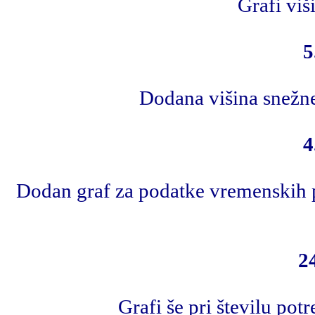
Grafi viš
5
Dodana višina snežne
4
Dodan graf za podatke vremenskih po
2
Grafi še pri številu pot