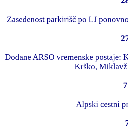
2
Zasedenost parkirišč po LJ ponovn
2
Dodane ARSO vremenske postaje: Kani
Krško, Miklavž 
7
Alpski cestni p