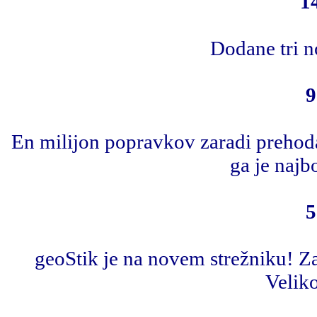
1
Dodane tri n
9
En milijon popravkov zaradi prehoda
ga je najbo
5
geoStik je na novem strežniku!
Veliko