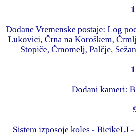
1
Dodane Vremenske postaje: Log pod
Lukovici, Črna na Koroškem, Črmlj
Stopiče, Črnomelj, Palčje, Seža
1
Dodani kameri: Be
Sistem izposoje koles - BicikeLJ 