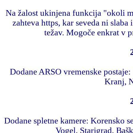
Na žalost ukinjena funkcija "okoli 
zahteva https, kar seveda ni slaba 
težav. Mogoče enkrat v pr
Dodane ARSO vremenske postaje: S
Kranj, N
Dodane spletne kamere: Korensko sed
Vogel, Starigrad, Baš