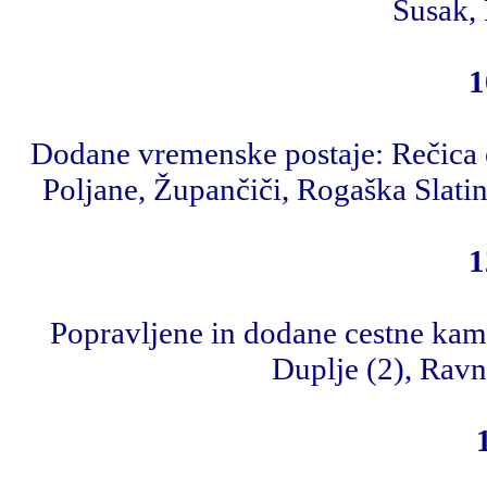
Susak, 
1
Dodane vremenske postaje: Rečica o
Poljane, Župančiči, Rogaška Slati
1
Popravljene in dodane cestne kame
Duplje (2), Ravn