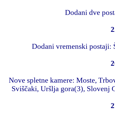
Dodani dve posta
2
Dodani vremenski postaji: Š
2
Nove spletne kamere: Moste, Trbovl
Sviščaki, Uršlja gora(3), Slovenj
2