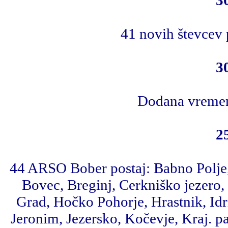
41 novih števcev
3
Dodana vremen
2
44 ARSO Bober postaj: Babno Polje, 
Bovec, Breginj, Cerkniško jezero,
Grad, Hočko Pohorje, Hrastnik, Idrij
Jeronim, Jezersko, Kočevje, Kraj. p