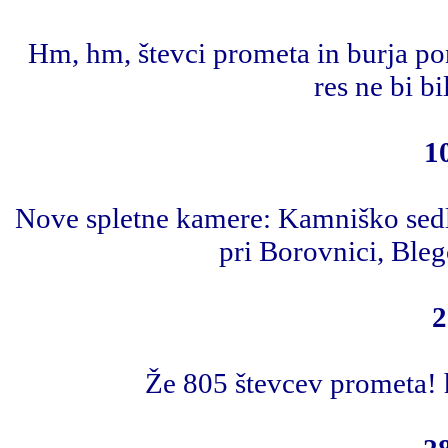
Hm, hm, števci prometa in burja po
res ne bi b
1
Nove spletne kamere: Kamniško sedl
pri Borovnici, Bleg
2
Že 805 števcev prometa!