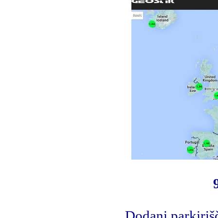
Dodani parkiriš